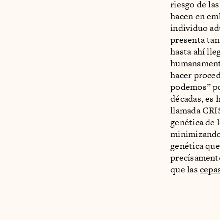
riesgo de la
hacen en emb
individuo ad
presenta tan
hasta ahí ll
humanamente
hacer proce
podemos” por
décadas, es 
llamada CRIS
genética de 
minimizando 
genética que
precísamente
que las
cepa