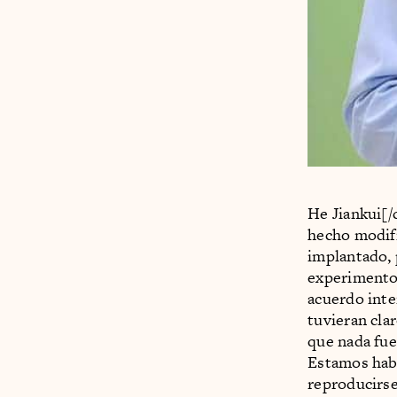
He Jiankui[/
hecho modif
implantado, 
experimentos
acuerdo inte
tuvieran cla
que nada fue
Estamos habl
reproducirse 