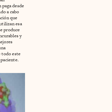
n paga desde
ndo a cabo
ación que
utilizan esa
ue produce
incurables y
ejores
una
e todo este
 paciente.