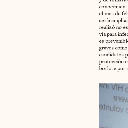
conocimiento
el mes de fe
sería amplia
realizó no e
vía para inf
es prevenibl
graves como
candidatos p
protección e
borlote por 