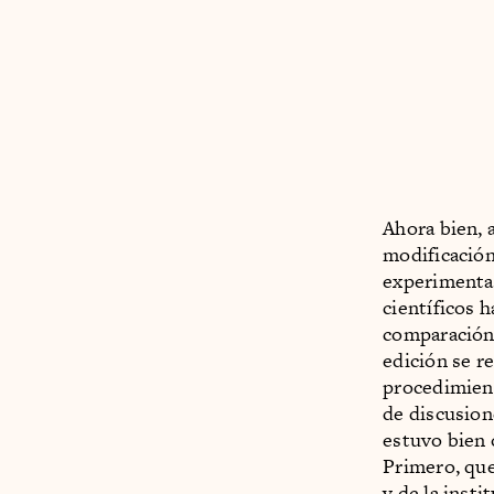
Ahora bien, 
modificación
experimental
científicos 
comparación 
edición se r
procedimient
de discusione
estuvo bien 
Primero, que
y de la insti