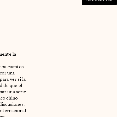
mente la
unos cuantos
acer una
ara ver si la
d de que el
nar una serie
ico chino
discusiones.
internacional
ían