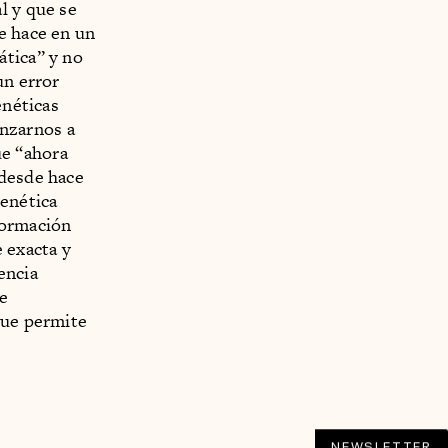
l y que se
e hace en un
ática” y no
un error
enéticas
nzarnos a
ue “ahora
 desde hace
genética
formación
 exacta y
encia
ue
que permite
NEWSLETTER