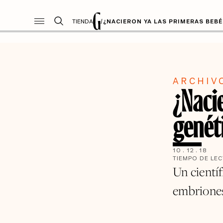
TIENDA
/
¿NACIERON YA LAS PRIMERAS BEB
ARCHIV
¿Naci
genét
10
.
12
.
18
TIEMPO DE LE
Un cientí
embrione