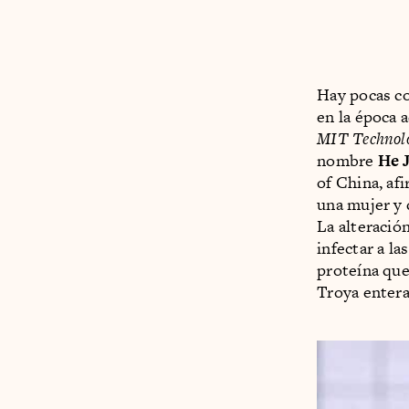
Hay pocas co
en la época 
MIT Technol
nombre
He 
of China, a
una mujer y 
La alteració
infectar a l
proteína que 
Troya entera