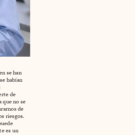
ien se han
se habían
s
erte de
a que no se
urarnos de
os riesgos.
 puede
te es un