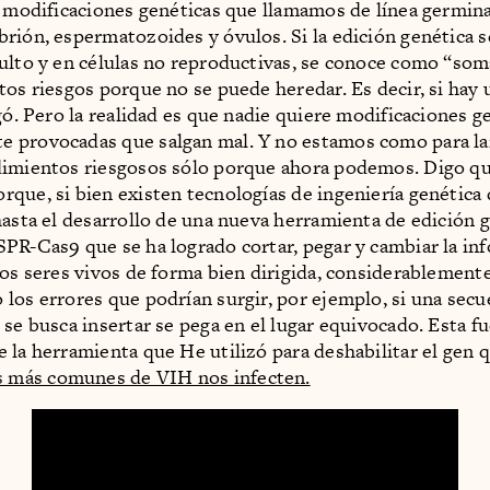
s modificaciones genéticas que llamamos de línea germina
rión, espermatozoides y óvulos. Si la edición genética s
ulto y en células no reproductivas, se conoce como “som
tos riesgos porque no se puede heredar. Es decir, si hay 
egó. Pero la realidad es que nadie quiere modificaciones g
 provocadas que salgan mal. Y no estamos como para la
dimientos riesgosos sólo porque ahora podemos. Digo q
que, si bien existen tecnologías de ingeniería genética
hasta el desarrollo de una nueva herramienta de edición 
PR-Cas9 que se ha logrado cortar, pegar y cambiar la in
los seres vivos de forma bien dirigida, considerablemente
los errores que podrían surgir, por ejemplo, si una secu
 se busca insertar se pega en el lugar equivocado. Esta f
 la herramienta que He utilizó para deshabilitar el gen 
s más comunes de VIH nos infecten.