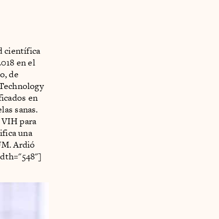
 científica
2018 en el
o, de
d Technology
ficados en
las sanas.
l VIH para
ifica una
PUM. Ardió
idth="548"]