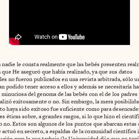
a nadie le consta realmente que las bebés presenten real
 que He aseguró que había realizado, ya que sus datos
es no fueron publicados en una revista arbitrada, sólo 
han podido tener acceso a ellos y además se necesitaría h
minuciosa del genoma de las bebés con el de los padres p
ealizó exitosamente o no. Sin embargo, la mera posibilida
o haya sido exitoso fue suficiente como para desencade
s éticas sobre, a grandes rasgos, si lo que hizo el científ
o no. Estos son algunos de los puntos que abarcan estas 
 actuó en secreto, a espaldas de la comunidad científica 
tución para la que trabaja (la Universidad dijo que no ten