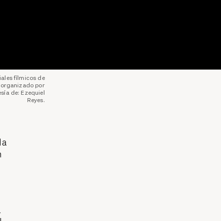
ales fílmicos de
 organizado por
sía de: Ezequiel
Reyes.
la
n
a