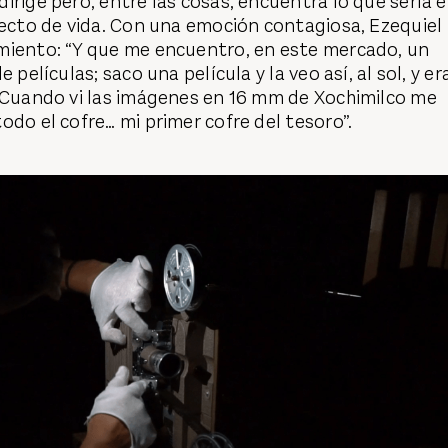
irige pero, entre las cosas, encuentra lo que sería e
yecto de vida. Con una emoción contagiosa, Ezequiel
miento: “Y que me encuentro, en este mercado, un
 películas; saco una película y la veo así, al sol, y er
. Cuando vi las imágenes en 16 mm de Xochimilco me
odo el cofre… mi primer cofre del tesoro”.