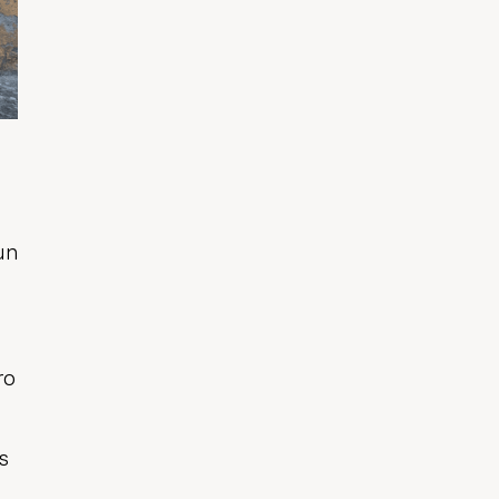
un
ro
os