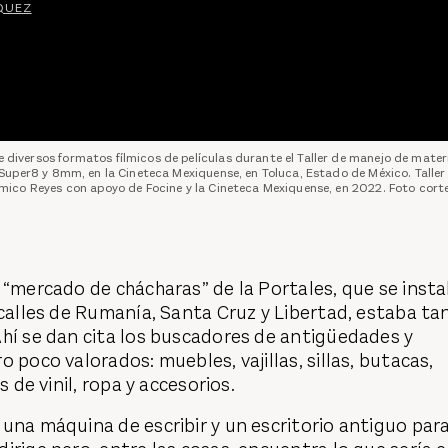
QUEZ
e diversos formatos fílmicos de películas durante el Taller de manejo de materi
per8 y 8mm, en la Cineteca Mexiquense, en Toluca, Estado de México. Taller
ílmico Reyes con apoyo de Focine y la Cineteca Mexiquense, en 2022. Foto corte
 “mercado de chácharas” de la Portales, que se insta
 calles de Rumanía, Santa Cruz y Libertad, estaba ta
hí se dan cita los buscadores de antigüedades y
 poco valorados: muebles, vajillas, sillas, butacas,
s de vinil, ropa y accesorios.
una máquina de escribir y un escritorio antiguo par