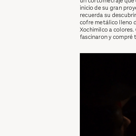
un cortometraje que d
inicio de su gran pro
recuerda su descubri
cofre metálico lleno de
Xochimilco a colores
fascinaron y compré t