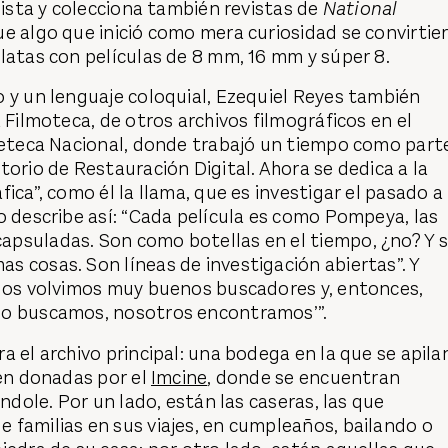
elista y colecciona también revistas de
National
que algo que inició como mera curiosidad se convirtie
latas con películas de 8 mm, 16 mm y súper 8.
 y un lenguaje coloquial, Ezequiel Reyes también
 Filmoteca, de otros archivos filmográficos en el
ineteca Nacional, donde trabajó un tiempo como part
torio de Restauración Digital. Ahora se dedica a la
ica”, como él la llama, que es investigar el pasado a
o describe así: “Cada película es como Pompeya, las
psuladas. Son como botellas en el tiempo, ¿no? Y 
 cosas. Son líneas de investigación abiertas”. Y
“Nos volvimos muy buenos buscadores y, entonces,
no buscamos, nosotros encontramos’”.
a el archivo principal: una bodega en la que se apila
ién donadas por el
Imcine
, donde se encuentran
índole. Por un lado, están las caseras, las que
 familias en sus viajes, en cumpleaños, bailando o