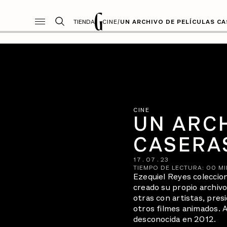
TIENDA
CINE
/
UN ARCHIVO DE PELÍCULAS C
CINE
UN ARC
CASERA
17
.
07
.
23
TIEMPO DE LECTURA:
00
MI
Ezequiel Reyes coleccion
creado su propio archivo
otras con artistas, pres
otros filmes animados. A
desconocida en 2012.