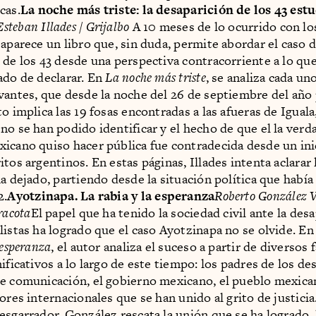
cas.
La noche más triste: la desaparición de los 43 est
Esteban Illades / Grijalbo
A 10 meses de lo ocurrido con lo
 aparece un libro que, sin duda, permite abordar el caso d
 de los 43 desde una perspectiva contracorriente a lo qu
ado de declarar. En
La noche más triste
, se analiza cada un
vantes, que desde la noche del 26 de septiembre del año
o implica las 19 fosas encontradas a las afueras de Iguala,
no se han podido identificar y el hecho de que el la verd
icano quiso hacer pública fue contradecida desde un ini
tos argentinos. En estas páginas, Illades intenta aclarar
ha dejado, partiendo desde la situación política que había
2.
Ayotzinapa. La rabia y la esperanza
Roberto González Vi
racota
El papel que ha tenido la sociedad civil ante la des
listas ha logrado que el caso Ayotzinapa no se olvide. E
 esperanza
, el autor analiza el suceso a partir de diversos
ificativos a lo largo de este tiempo: los padres de los de
e comunicación, el gobierno mexicano, el pueblo mexica
ores internacionales que se han unido al grito de justicia
esgarrador, González rescata la unión que se ha logrado, 