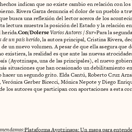
s hechos indican que no existe cambio en relación con los
bierno. Rivera Garza denuncia el dolor de un pueblo a tra
l que busca una reflexión del lector acerca de los acontec
ta lectura muestra la posición del Estado y la relación en
 herida.
Con/Dolerse
Varios Autores / Sur+
Para la segunda
s de un país herido
, la autora principal, Cristina Rivera, de
de un nuevo volumen. A pesar de que ella asegura que d
o existiera, la realidad es que ante las nuevas atrocidad
país (Ayotzinapa, una de las principales), el nuevo gobier
ás situaciones que han ocasionado un debilitamiento en 
o hacer un segundo grito. Elda Cantú, Roberto Cruz Arza
 Verónica Gerber Bicecci, Mónica Nepote y Diego Enri
de los autores que participan con aportaciones a esta co
omendamos:
Plataforma Ayotzinapa: Un mapa para entende