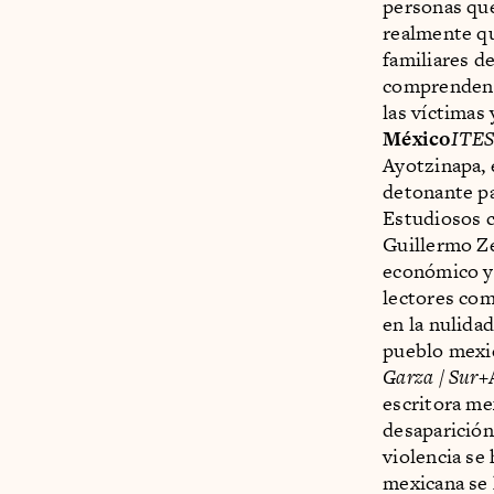
personas que
realmente qu
familiares de
comprenden q
las víctimas 
México
ITE
Ayotzinapa, e
detonante pa
Estudiosos 
Guillermo Z
económico y 
lectores com
en la nulida
pueblo mexi
Garza / Sur+
escritora me
desaparición
violencia se 
mexicana se 