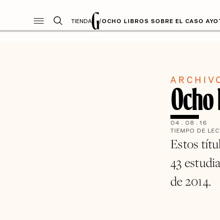
TIENDA
/
OCHO LIBROS SOBRE EL CASO AYO
ARCHIV
Ocho l
04
.
08
.
16
TIEMPO DE LE
Estos títu
43 estudi
de 2014.