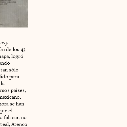
tas y
ón de los 43
napa, logró
iendo
 tan sólo
dido para
 la
rsos países,
mexicano.
hora se han
que el
 falsear, no
teal, Atenco