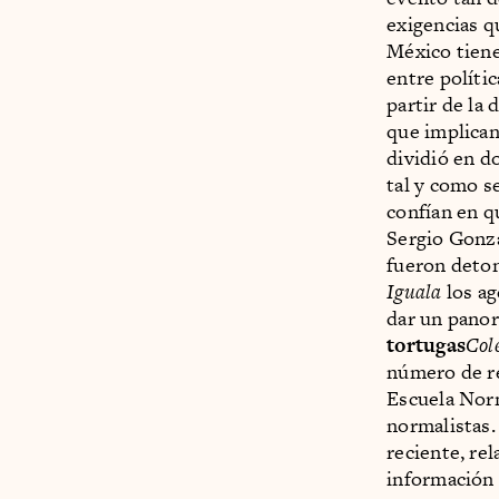
exigencias q
México tiene
entre polític
partir de la 
que implican
dividió en d
tal y como s
confían en q
Sergio Gonzá
fueron deton
Iguala
los ag
dar un panor
tortugas
Col
número de re
Escuela Norm
normalistas.
reciente, rel
información 