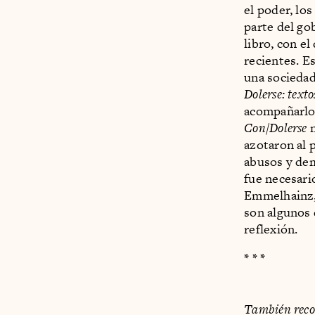
el poder, lo
parte del go
libro, con e
recientes. Es
una sociedad
Dolerse: texto
acompañarlo 
Con/Dolerse
n
azotaron al 
abusos y dem
fue necesari
Emmelhainz,
son algunos 
reflexión.
* * *
También rec