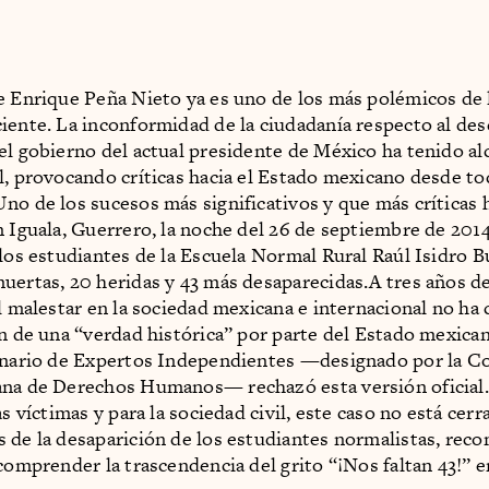
e Enrique Peña Nieto ya es uno de los más polémicos de l
iente. La inconformidad de la ciudadanía respecto al d
el gobierno del actual presidente de México ha tenido al
l, provocando críticas hacia el Estado mexicano desde to
no de los sucesos más significativos y que más críticas
n Iguala, Guerrero, la noche del 26 de septiembre de 2014
 los estudiantes de la Escuela Normal Rural Raúl Isidro B
uertas, 20 heridas y 43 más desaparecidas.A tres años de
el malestar en la sociedad mexicana e internacional no ha 
ón de una “verdad histórica” por parte del Estado mexica
linario de Expertos Independientes —designado por la C
na de Derechos Humanos— rechazó esta versión oficial. 
as víctimas y para la sociedad civil, este caso no está cerr
 de la desaparición de los estudiantes normalistas, re
 comprender la trascendencia del grito “¡Nos faltan 43!” e