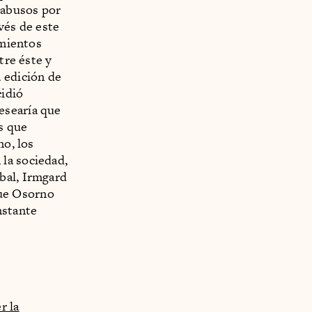
 abusos por
vés de este
imientos
tre éste y
 edición de
cidió
esearía que
es que
no, los
la sociedad,
bal, Irmgard
que Osorno
nstante
r la