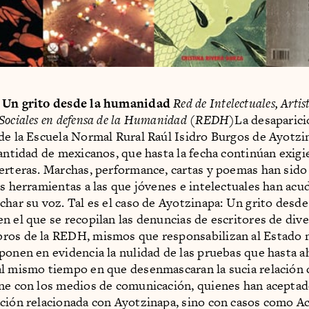
 Un grito desde la humanidad
Red de Intelectuales, Artis
Sociales en defensa de la Humanidad (REDH)
La desaparici
de la Escuela Normal Rural Raúl Isidro Burgos de Ayotzi
cantidad de mexicanos, que hasta la fecha continúan exig
erteras. Marchas, performance, cartas y poemas han sido
as herramientas a las que jóvenes e intelectuales han acu
char su voz. Tal es el caso de Ayotzinapa: Un grito desde
n el que se recopilan las denuncias de escritores de dive
ros de la REDH, mismos que responsabilizan al Estado 
ponen en evidencia la nulidad de las pruebas que hasta a
l mismo tiempo en que desenmascaran la sucia relación 
ne con los medios de comunicación, quienes han aceptado
ción relacionada con Ayotzinapa, sino con casos como Ac