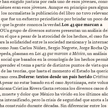
 han exigido justicia por cada uno de esos jóvenes, cono
iénes eran esos jóvenes. Aunque en principio para algun
 los normalistas la publicación del libro no tuvo relevanc
ue fue un esfuerzo periodístico por brindar un poco de 
y que la gente conozca la verdad.
Los 43 que marcan a
SO
Un grupo de diversos autores presentan un análisis de
n el que a pesar de la atrocidad de los hechos, el caso fu
ra la solidaridad entre la sociedad mexicana y la internac
como Juan Carlos Núñez, Sergio Negrete, Jorge Rocha Q
epeda, plasman en
Los 43 que marcan a México
, un análisis
social que basados en la cronología de los hechos permit
prender el tema a partir de distintos puntos de vista q
d de las teorías, que hasta el momento el Estado ha queri
cano crea.
Dolerse: textos desde un país herido
Cristina
A pesar no estar basado en el caso Ayotzinapa, este volu
xicana Cristina Rivera Garza retoma los diversos casos d
, muerte y dolor que México ha vivido en los últimos año
ha intensificado, pero la crisis de seguridad que azota a l
ha construido durante décadas. Sin diferenciar entre los