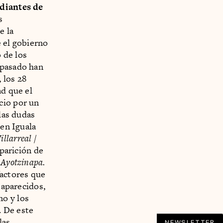
udiantes de
s
e la
e el gobierno
o de los
 pasado han
 los 28
ad que el
cio por un
 las dudas
 en Iguala
llarreal /
aparición de
n
Ayotzinapa.
 factores que
saparecidos,
no y los
. De este
las
NEWSLETTER