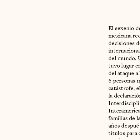
El sexenio d
mexicana rec
decisiones d
internaciona
del mundo. U
tuvo lugar e
del ataque a
6 personas m
catástrofe, 
la declaraci
Interdiscip
Interamerica
familias de l
años después
títulos para