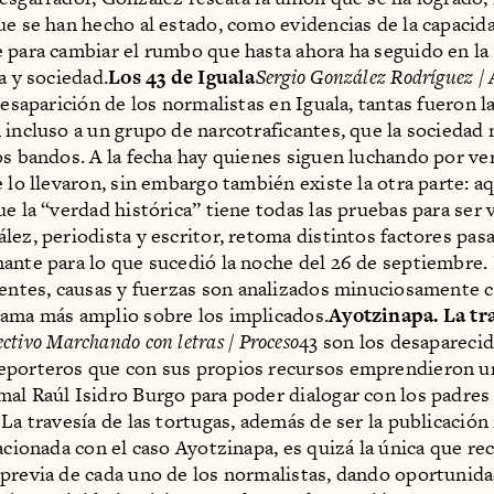
ue se han hecho al estado, como evidencias de la capacid
 para cambiar el rumbo que hasta ahora ha seguido en la 
a y sociedad.
Los 43 de Iguala
Sergio González Rodríguez 
desaparición de los normalistas en Iguala, tantas fueron l
 incluso a un grupo de narcotraficantes, que la sociedad
os bandos. A la fecha hay quienes siguen luchando por ver
e lo llevaron, sin embargo también existe la otra parte: a
ue la “verdad histórica” tiene todas las pruebas para ser 
lez, periodista y escritor, retoma distintos factores pa
ante para lo que sucedió la noche del 26 de septiembre.
entes, causas y fuerzas son analizados minuciosamente co
ama más amplio sobre los implicados.
Ayotzinapa. La tra
ectivo Marchando con letras / Proceso
43 son los desapareci
porteros que con sus propios recursos emprendieron un 
al Raúl Isidro Burgo para poder dialogar con los padres 
 La travesía de las tortugas, además de ser la publicación
acionada con el caso Ayotzinapa, es quizá la única que re
previa de cada uno de los normalistas, dando oportunida