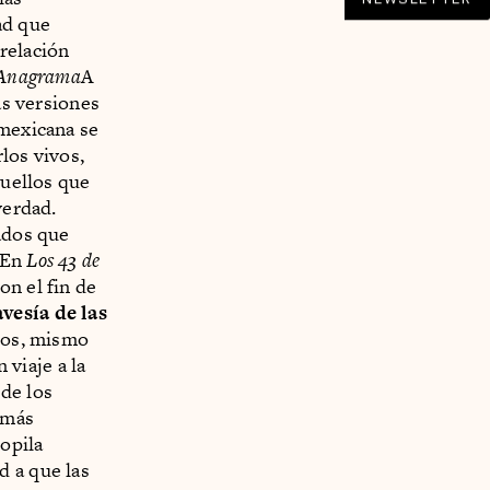
ad que
relación
/ Anagrama
A
as versiones
 mexicana se
los vivos,
quellos que
verdad.
sados que
 En
Los 43 de
n el fin de
vesía de las
dos, mismo
viaje a la
de los
 más
copila
d a que las