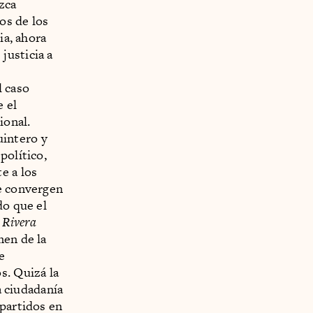
zca
os de los
ia, ahora
justicia a
l caso
e el
ional.
uintero y
 político,
e a los
ue convergen
do que el
 Rivera
men de la
e
s. Quizá la
a ciudadanía
 partidos en