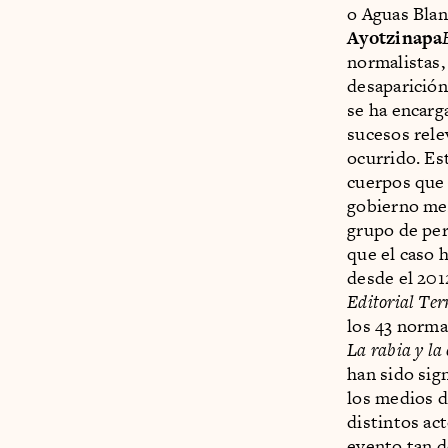
o Aguas Blan
Ayotzinapa
normalistas,
desaparición
se ha encarg
sucesos rele
ocurrido. Est
cuerpos que 
gobierno mex
grupo de peri
que el caso 
desde el 201
Editorial Ter
los 43 norma
La rabia y la
han sido sign
los medios d
distintos act
evento tan d