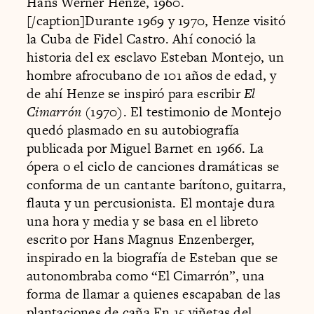
Hans Werner Henze, 1960.
[/caption]Durante 1969 y 1970, Henze visitó
la Cuba de Fidel Castro. Ahí conoció la
historia del ex esclavo Esteban Montejo, un
hombre afrocubano de 101 años de edad, y
de ahí Henze se inspiró para escribir
El
Cimarrón
(1970). El testimonio de Montejo
quedó plasmado en su autobiografía
publicada por Miguel Barnet en 1966. La
ópera o el ciclo de canciones dramáticas se
conforma de un cantante barítono, guitarra,
flauta y un percusionista. El montaje dura
una hora y media y se basa en el libreto
escrito por Hans Magnus Enzenberger,
inspirado en la biografía de Esteban que se
autonombraba como “El Cimarrón”, una
forma de llamar a quienes escapaban de las
plantaciones de caña.En 15 viñetas del