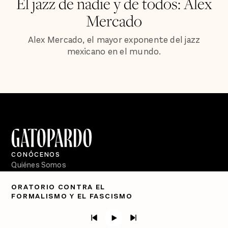
El jazz de nadie y de todos: Alex
Mercado
Alex Mercado, el mayor exponente del jazz
mexicano en el mundo.
CONÓCENOS
Quiénes Somos
Directorio
ORATORIO CONTRA EL
FORMALISMO Y EL FASCISMO
PÓDCASTS
Semanario Gatopardo
En Qué Momento