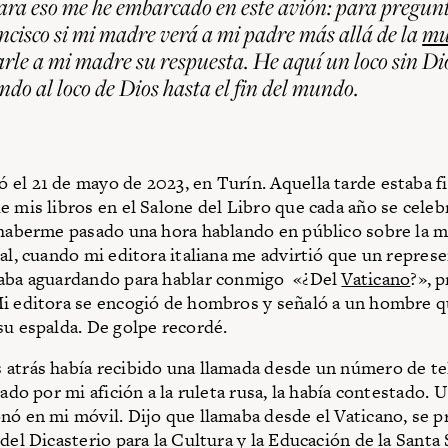
ara eso me he embarcado en este avión: para pregunt
cisco si mi madre verá a mi padre más allá de la
mu
arle a mi madre su respuesta. He aquí un loco sin Di
ndo al loco de Dios hasta el fin del mundo.
el 21 de mayo de 2023, en Turín. Aquella tarde estaba 
e mis libros en el Salone del Libro que cada año se celeb
 haberme pasado una hora hablando en público sobre la ma
ual, cuando mi editora italiana me advirtió que un repres
taba aguardando para hablar conmigo «¿Del
Vaticano
?», 
i editora se encogió de hombros y señaló a un hombre 
su espalda. De golpe recordé.
atrás había recibido una llamada desde un número de t
vado por mi afición a la ruleta rusa, la había contestado. 
nó en mi móvil. Dijo que llamaba desde el Vaticano, se 
del Dicasterio para la Cultura y la Educación de la Santa