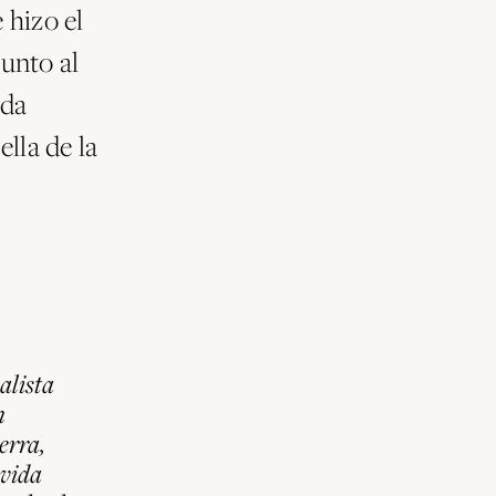
 hizo el
junto al
ida
ella de la
alista
n
erra,
 vida