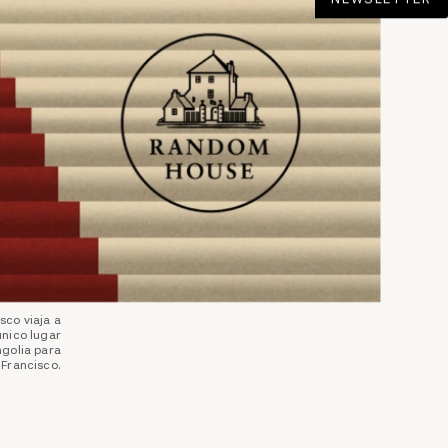
sco viaja a
único lugar
ngolia para
 Francisco.