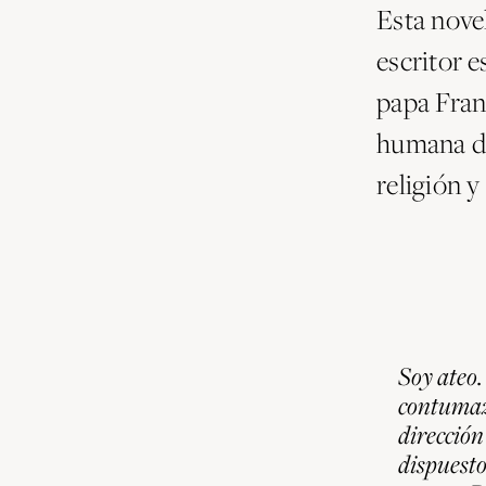
Esta novel
escritor e
papa Franc
humana de 
religión y
Soy ateo.
contumaz,
dirección
dispuesto