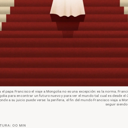
 el papa Francisco el viaje a Mongolia no es una excepción: es la norma. Franci
olia para encontrar un futuro nuevo y para ver el mundo tal cual es desde el 
nde a su juicio puede verse: la periferia, el fin del mundo Francisco viaja a Mo
seguir siendo
CTURA:
00
MIN