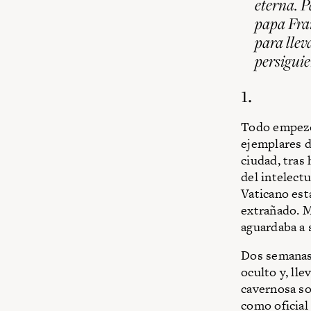
eterna. P
papa Fran
para llev
persiguie
1.
Todo empezó 
ejemplares d
ciudad, tras
del intelect
Vaticano es
extrañado. M
aguardaba a 
Dos semanas 
oculto y, lle
cavernosa so
como oficial 