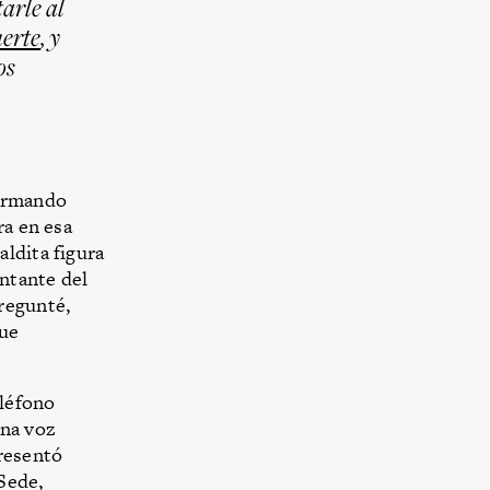
arle al
erte
, y
os
firmando
ra en esa
ldita figura
entante del
pregunté,
que
eléfono
Una voz
presentó
 Sede,