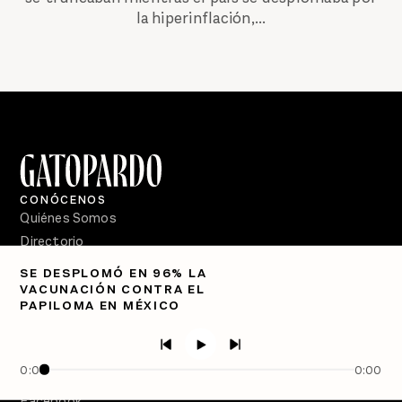
la hiperinflación,...
CONÓCENOS
Quiénes Somos
Directorio
SE DESPLOMÓ EN 96% LA
PÓDCASTS
VACUNACIÓN CONTRA EL
Semanario Gatopardo
PAPILOMA EN MÉXICO
En Qué Momento
Crecer en Distopía
0:00
0:00
SÍGUENOS
Facebook