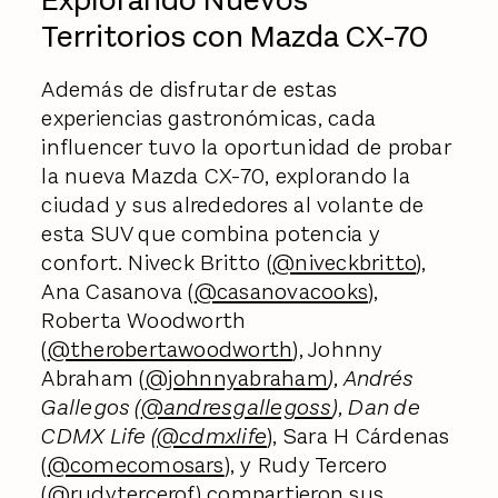
Explorando Nuevos
Territorios con Mazda CX-70
Además de disfrutar de estas
experiencias gastronómicas, cada
influencer tuvo la oportunidad de probar
la nueva Mazda CX-70, explorando la
ciudad y sus alrededores al volante de
esta SUV que combina potencia y
confort. Niveck Britto (
@niveckbritto
),
Ana Casanova (
@casanovacooks
),
Roberta Woodworth
(
@therobertawoodworth
), Johnny
Abraham (
@johnnyabraham
), Andrés
Gallegos (
@andresgallegoss
), Dan de
CDMX Life (
@cdmxlife
), Sara H Cárdenas
(
@comecomosars
), y Rudy Tercero
(
@rudytercerof
) compartieron sus