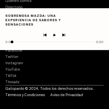
Quiénes Somos
Directorio
SOBREMESA MAZDA: UNA
PÓDCASTS
EXPERIENCIA DE SABORES Y
Semanario Gatopardo
SENSACIONES
En Qué Momento
Crecer en Distopía
0:00
0:00
SÍGUENOS
Facebook
Twitter
Instagram
YouTube
TikTok
Threads
Gatopardo © 2024. Todos los derechos reservados.
Términos y Condiciones
Aviso de Privacidad