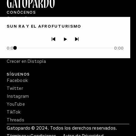
CONÓCENOS
Quiénes Somos
SUN RA Y EL AFROFUTURISMO
Directorio
PÓDCASTS
Semanario Gatopardo
0:00
0:00
En Qué Momento
Crecer en Distopía
SÍGUENOS
Facebook
Twitter
Instagram
YouTube
TikTok
Threads
Gatopardo © 2024. Todos los derechos reservados.
Términos y Condiciones
Aviso de Privacidad