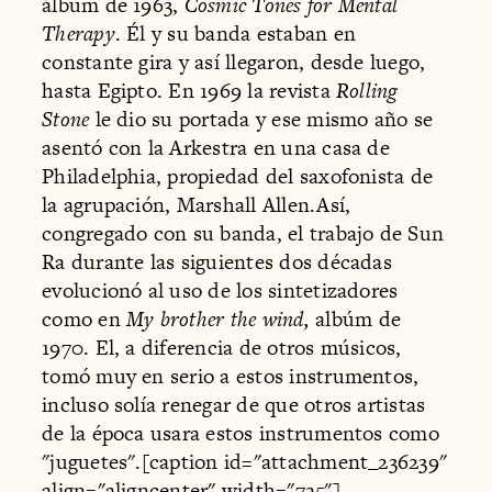
álbum de 1963,
Cosmic Tones for Mental
Therapy
. Él y su banda estaban en
constante gira y así llegaron, desde luego,
hasta Egipto. En 1969 la revista
Rolling
Stone
le dio su portada y ese mismo año se
asentó con la Arkestra en una casa de
Philadelphia, propiedad del saxofonista de
la agrupación, Marshall Allen.Así,
congregado con su banda, el trabajo de Sun
Ra durante las siguientes dos décadas
evolucionó al uso de los sintetizadores
como en
My brother the wind,
albúm de
1970. El, a diferencia de otros músicos,
tomó muy en serio a estos instrumentos,
incluso solía renegar de que otros artistas
de la época usara estos instrumentos como
"juguetes".[caption id="attachment_236239"
align="aligncenter" width="725"]