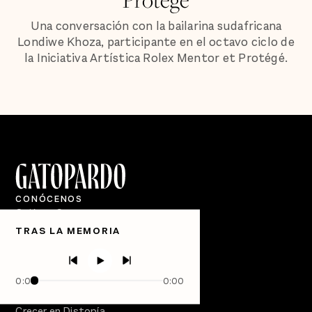
Una conversación con la bailarina sudafricana
Londiwe Khoza, participante en el octavo ciclo de
la Iniciativa Artística Rolex Mentor et Protégé.
CONÓCENOS
Quiénes Somos
TRAS LA MEMORIA
Directorio
PÓDCASTS
Semanario Gatopardo
0:00
0:00
En Qué Momento
Crecer en Distopía