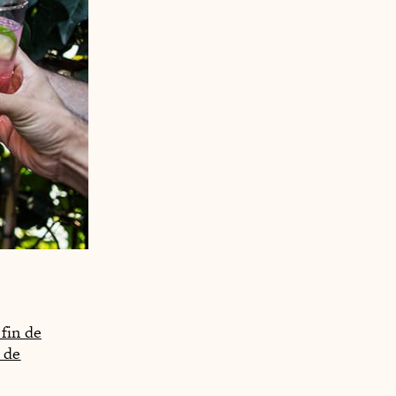
fin de
 de