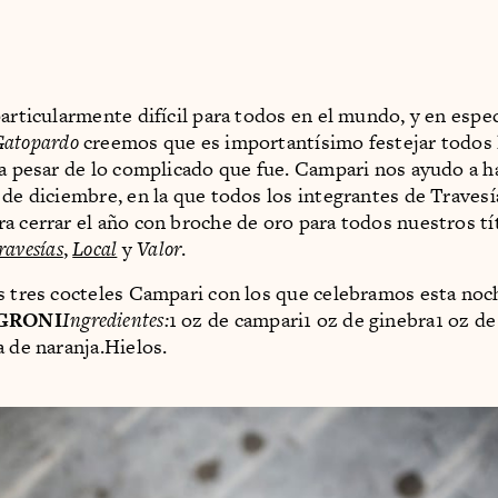
particularmente difícil para todos en el mundo, y en espec
Gatopardo
creemos que es importantísimo festejar todos 
 a pesar de lo complicado que fue. Campari nos ayudo a ha
 de diciembre, en la que todos los integrantes de Traves
a cerrar el año con broche de oro para todos nuestros tí
ravesías
,
Local
y
Valor
.
s tres cocteles Campari con los que celebramos esta noc
GRONI
Ingredientes:
1 oz de campari1 oz de ginebra1 oz de
a de naranja.Hielos.