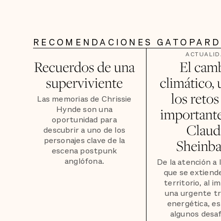
RECOMENDACIONES GATOPAR
ACTUALI
Recuerdos de una
El cam
superviviente
climático,
los reto
Las memorias de Chrissie
Hynde son una
importante
oportunidad para
Claud
descubrir a uno de los
personajes clave de la
Sheinb
escena postpunk
anglófona.
De la atención a 
que se extiend
territorio, al i
una urgente tr
energética, e
algunos desaf