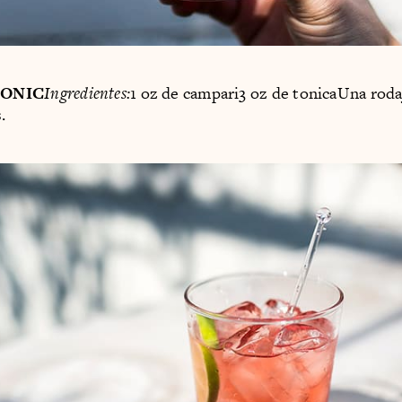
TONIC
Ingredientes:
1 oz de campari3 oz de tonicaUna roda
.