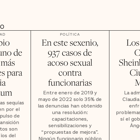
DO
DAD
POLÍTICA
bio
En este sexenio,
Los
 uno de
937 casos de
C
s más
acoso sexual
Shein
s para
contra
Ci
ia
funcionarias
M
aum
Entre enero de 2019 y
La adm
mayo de 2022 solo 35% de
Claudi
las sequías
las denuncias han obtenido
enfr
en por el
una resolución:
problemas
mpulso de
capacitaciones,
sí el go
ansición
sensibilizaciones y
Áng
stos son
“propuestas de mejora”.
íos del
Ningún funcionario público