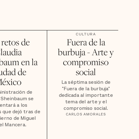
CULTURA
 retos de
Fuera de la
laudia
burbuja - Arte y
baum en la
compromiso
udad de
social
éxico
La séptima sesión de
"Fuera de la burbuja"
inistración de
dedicada al importante
a Sheinbaum se
tema del arte y el
entará a los
compromiso social.
 que dejó tras de
CARLOS AMORALES
bierno de Miguel
el Mancera.