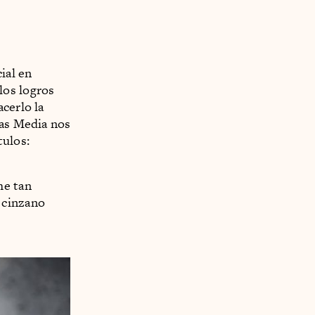
ial en
los logros
cerlo la
ías Media nos
tulos:
he tan
 cinzano