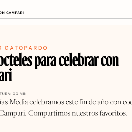
ON CAMPARI
O GATOPARDO
octeles para celebrar con
ri
CTURA:
00
MIN
ías Media celebramos este fin de año con coc
a Campari. Compartimos nuestros favoritos.