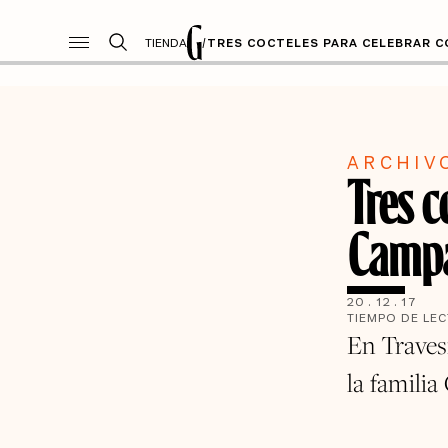
TIENDA
/
TRES COCTELES PARA CELEBRAR C
ARCHIV
Tres c
Campa
20
.
12
.
17
TIEMPO DE LE
En Traves
la famili