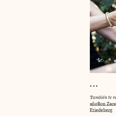
* * *
También te r
año
Ron Zaca
Friedeberg