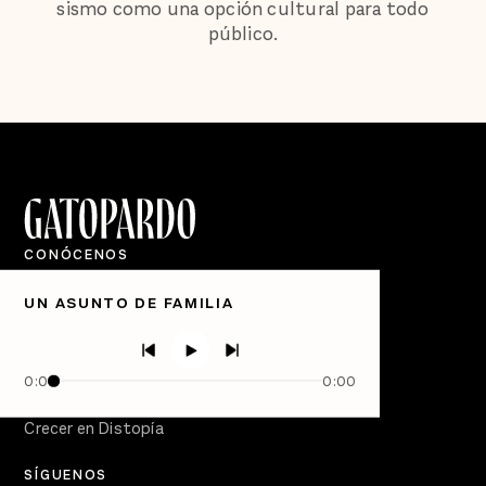
sismo como una opción cultural para todo
público.
CONÓCENOS
Quiénes Somos
UN ASUNTO DE FAMILIA
Directorio
PÓDCASTS
Semanario Gatopardo
0:00
0:00
En Qué Momento
Crecer en Distopía
SÍGUENOS