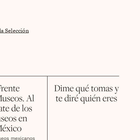
a Selección
Frente
Dime qué tomas y
useos. Al
te diré quién eres
ate de los
seos en
éxico
seos mexicanos