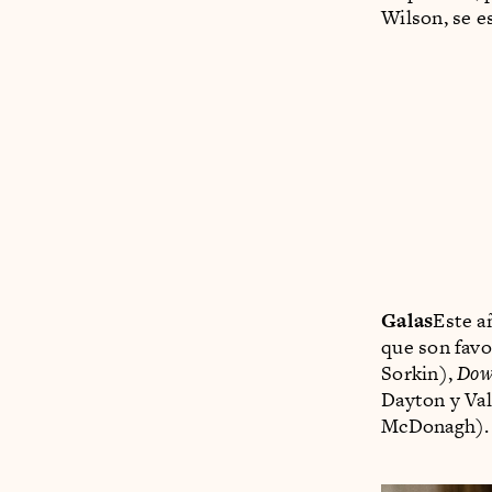
Wilson, se e
Galas
Este a
que son favo
Sorkin),
Dow
Dayton y Val
McDonagh).