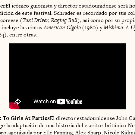
er
El icónico guionista y director estadounidense será 
edición de este festival. Schrader es recordado por sus c
corsese (
Taxi Driver
,
Raging Bull
), así como por su prop
 incluye las cintas
American Gigolo
(1980) y
Mishima: A Li
84), entre otras.
 To Girls At Parties
El director estadounidense John 
ge la adaptación de una historia del escritor británico N
 protagonizada por Elle Fanning, Alex Sharp, Nicole Kidm