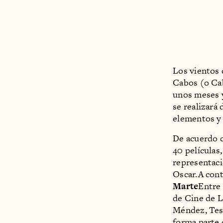
Los vientos 
Cabos (o Cab
unos meses y
se realizará 
elementos y 
De acuerdo c
40 películas
representaci
Oscar.A cont
Marte
Entre 
de Cine de 
Méndez, Tess
forma parte 