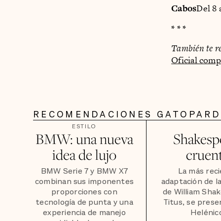
Cabos
Del 8 
* * *
También te r
Oficial comp
RECOMENDACIONES GATOPAR
ESTILO
BMW: una nueva
Shakesp
idea de lujo
cruen
BMW Serie 7 y BMW X7
La más rec
combinan sus imponentes
adaptación de l
proporciones con
de William Sha
tecnología de punta y una
Titus, se prese
experiencia de manejo
Helénic