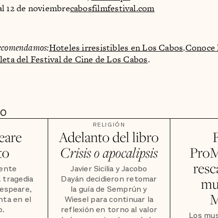
al 12 de noviembre
cabosfilmfestival.com
ecomendamos:
Hoteles irresistibles en Los Cabos
.
Conoce l
leta del Festival de Cine de Los Cabos
.
DO
RELIGIÓN
eare
Adelanto del libro
to
Crisis o apocalipsis
ProM
resc
iente
Javier Sicilia y Jacobo
a tragedia
Dayán decidieron retomar
mu
kespeare,
la guía de Semprún y
M
nta en el
Wiesel para continuar la
o.
reflexión en torno al valor
Los mu