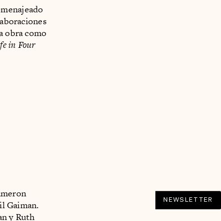
homenajeado
olaboraciones
ia obra como
fe in Four
Cameron
NEWSLETTER
eil Gaiman.
an y Ruth