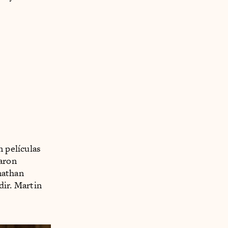
n películas
Aaron
nathan
dir. Martin