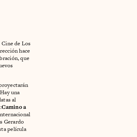
e Cine de Los
irección hace
bración, que
nuevos
 proyectarán
. Hay una
atas al
:
Camino a
Internacional
is Gerardo
ta película