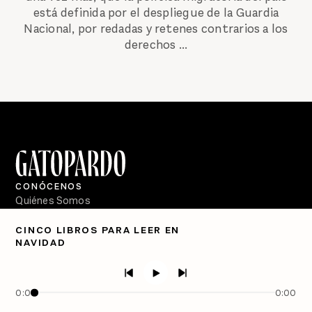
está definida por el despliegue de la Guardia
Nacional, por redadas y retenes contrarios a los
derechos ...
CONÓCENOS
Quiénes Somos
Directorio
CINCO LIBROS PARA LEER EN
NAVIDAD
PÓDCASTS
Semanario Gatopardo
En Qué Momento
0:00
0:00
Crecer en Distopía