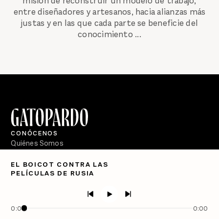
misión de reconstruir un modelo de trabajo,
entre diseñadores y artesanos, hacia alianzas más
justas y en las que cada parte se beneficie del
conocimiento ...
CONÓCENOS
Quiénes Somos
Directorio
EL BOICOT CONTRA LAS
PELÍCULAS DE RUSIA
PÓDCASTS
Semanario Gatopardo
En Qué Momento
0:00
0:00
Crecer en Distopía