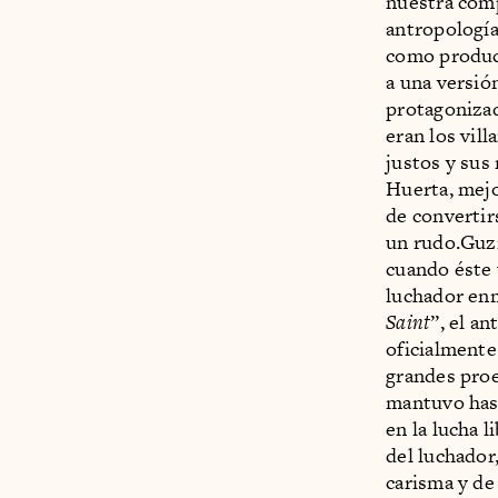
nuestra comp
antropología 
como produc
a una versió
protagonizad
eran los vil
justos y su
Huerta, mejo
de convertir
un rudo.Guzm
cuando éste 
luchador en
Saint
”, el a
oficialmente
grandes proe
mantuvo hast
en la lucha 
del luchador,
carisma y de