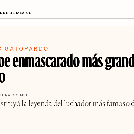
NDE DE MÉXICO
O GATOPARDO
roe enmascarado más grand
o
CTURA:
00
MIN
nstruyó la leyenda del luchador más famoso 