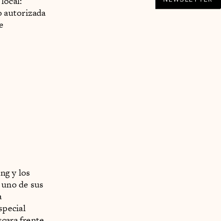
local:
o autorizada
e
ing y los
a uno de sus
a
special
scara frente