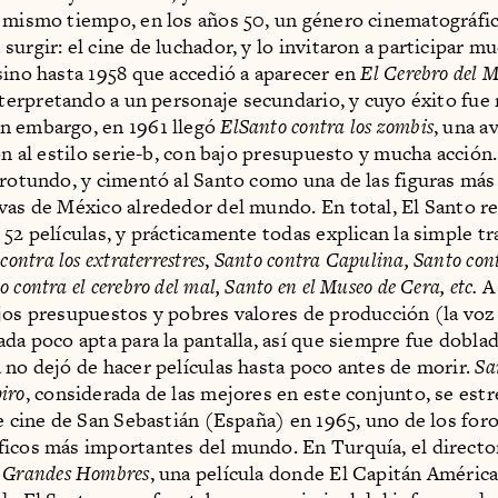
 mismo tiempo, en los años 50, un género cinematográfi
urgir: el cine de luchador, y lo invitaron a participar m
sino hasta 1958 que accedió a aparecer en
El Cerebro del 
nterpretando a un personaje secundario, y cuyo éxito fue
n embargo, en 1961 llegó
ElSanto contra los zombis
, una a
ón al estilo serie-b, con bajo presupuesto y mucha acción.
 rotundo, y cimentó al Santo como una de las figuras más
vas de México alrededor del mundo. En total, El Santo re
 52 películas, y prácticamente todas explican la simple tr
contra los extraterrestres
,
Santo contra Capulina, Santo cont
 contra el cerebro del mal, Santo en el Museo de Cera, etc.
A 
jos presupuestos y pobres valores de producción (la v
ada poco apta para la pantalla, así que siempre fue doblad
 no dejó de hacer películas hasta poco antes de morir.
Sa
iro
, considerada de las mejores en este conjunto, se est
de cine de San Sebastián (España) en 1965, uno de los for
icos más importantes del mundo. En Turquía, el director
 Grandes Hombres
, una película donde El Capitán América