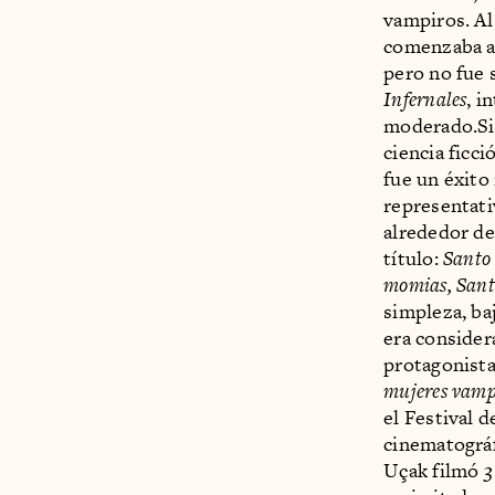
vampiros. Al
comenzaba a s
pero no fue 
Infernales
, i
moderado.Si
ciencia ficci
fue un éxito
representati
alrededor de
título:
Santo 
momias, Santo
simpleza, ba
era consider
protagonista
mujeres vamp
el Festival 
cinematográf
Uçak filmó
3