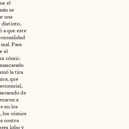
ue el
mán se
ar una
 distinto,
ó a que este
personalidad
 mal. Para
e el
un cómic.
Enmascarado
amó la tira
nica, que
ecuencial,
ascarado de
ezaron a
e en los
g, los cómics
ba contra
bres lobo y