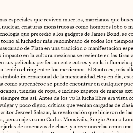
as especiales que reviven muertos, marcianos que busca
n nuclear, criaturas monstruosas como hombres lobo o m
cnología que precedió a los gadgets de James Bond, se c
 torno al luchador más renombrado de todos los tiempos:
mascarado de Plata en una tradición o manifestación espe
u impacto en la cultura mexicana se resiente en las tiras 
en sus películas perfectamente cutres y en la influencia q
a tenido el ring entre los mexicanos. El Santo es, más all
 símbolo internacional de la mexicanidad.Hoy en día, est
ha como superhéroe se puede encontrar en cualquier pue
icanos, tiendas de ropa, e incluso zapatos de marcas ext
siempre fue así. Antes de los 70 la lucha libre era vista 
vulgar y poco digno, críticas que venían cargadas de clas
critor Jezreel Salazar, la revaloración que hicieron de las
s, personajes como Carlos Monsiváis, Sergio Arau o Lou
ojarlas de amenazas de clase, y a reconocerlas como una