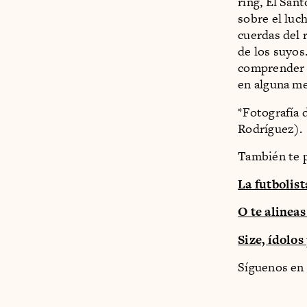
ring, El Sant
sobre el luc
cuerdas del 
de los suyos.
comprender l
en alguna me
*Fotografía 
Rodríguez).
También te p
La futbolis
O te alinea
Size, ídolos
Síguenos en