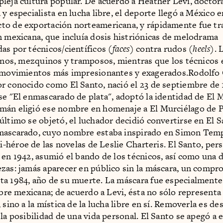
leja cultura popular. De acuerdo a Heather Levi, doctor
y especialista en lucha libre, el deporte llegó a México e
to de exportación norteamericana, y rápidamente fue t
n mexicana, que incluía dosis histriónicas de melodrama
as por técnicos/científicos (
faces
) contra rudos (
heels
). 
lanos, mezquinos y tramposos, mientras que los técnicos
s movimientos más impresionantes y exagerados.Rodolf
r conocido como El Santo, nació el 23 de septiembre de 
se "El enmascarado de plata", adoptó la identidad de El 
án eligió ese nombre en homenaje a El Murciélago de P
último se objetó, el luchador decidió convertirse en El S
mascarado, cuyo nombre estaba inspirado en Simon Temp
nti-héroe de las novelas de Leslie Charteris. El Santo, pe
 en 1942, asumió el bando de los técnicos, así como una 
zas: jamás aparecer en público sin la máscara, un comp
a 1984, año de su muerte. La máscara fue especialment
libre mexicana; de acuerdo a Levi, ésta no sólo representa
 sino a la mística de la lucha libre en sí. Removerla es de
 la posibilidad de una vida personal. El Santo se apegó a 