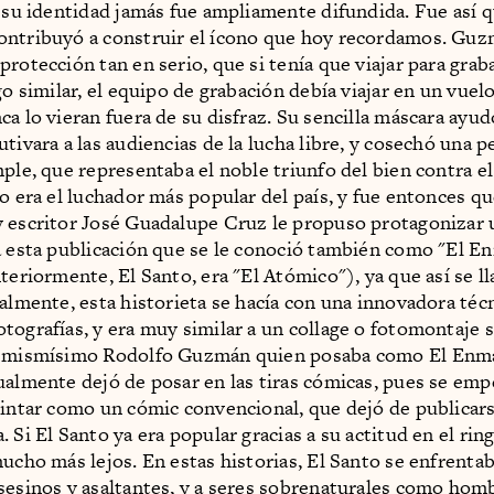
y su identidad jamás fue ampliamente difundida. Fue así q
ontribuyó a construir el ícono que hoy recordamos. Guz
protección tan en serio, que si tenía que viajar para grab
go similar, el equipo de grabación debía viajar en un vuelo
ca lo vieran fuera de su disfraz. Su sencilla máscara ayud
tivara a las audiencias de la lucha libre, y cosechó una 
mple, que representaba el noble triunfo del bien contra el
to era el luchador más popular del país, y fue entonces qu
 escritor José Guadalupe Cruz le propuso protagonizar 
a esta publicación que se le conoció también como "El 
teriormente, El Santo, era "El Atómico"), ya que así se ll
ialmente, esta historieta se hacía con una innovadora téc
tografías, y era muy similar a un collage o fotomontaje s
l mismísimo Rodolfo Guzmán quien posaba como El Enm
ualmente dejó de posar en las tiras cómicas, pues se emp
tintar como un cómic convencional, que dejó de publicars
 Si El Santo ya era popular gracias a su actitud en el rin
mucho más lejos. En estas historias, El Santo se enfrenta
sesinos y asaltantes, y a seres sobrenaturales como hom