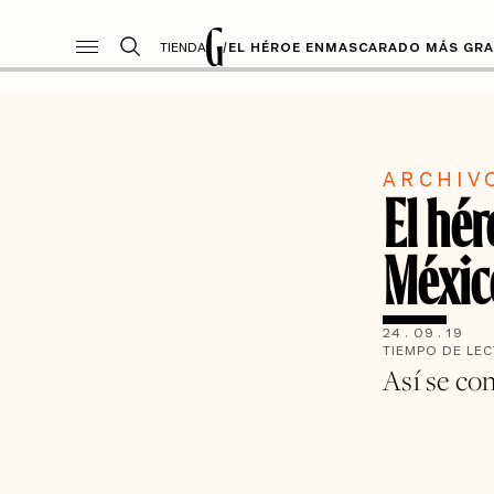
TIENDA
/
EL HÉROE ENMASCARADO MÁS GRA
ARCHIV
El hé
Méxic
24
.
09
.
19
TIEMPO DE LE
Así se co