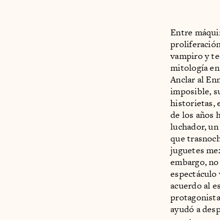
Entre máquin
proliferació
vampiro y te
mitología en
Anclar al En
imposible, s
historietas, 
de los años h
luchador, un
que trasnoc
juguetes mex
embargo, no 
espectáculo 
acuerdo al es
protagonista
ayudó a desp