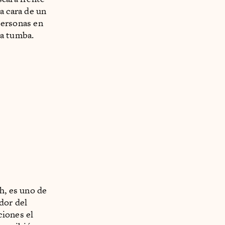
a cara de un
personas en
la tumba.
h, es uno de
dor del
ciones el