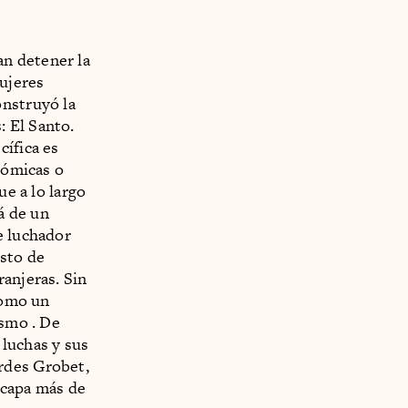
n detener la
ujeres
onstruyó la
 El Santo.
cífica es
cómicas o
ue a lo largo
á de un
e luchador
sto de
ranjeras. Sin
como un
ismo . De
 luchas y sus
rdes Grobet,
 capa más de