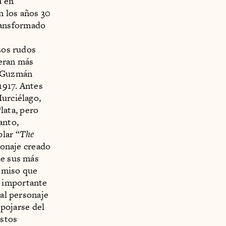
a en
n los años 30
ransformado
Los rudos
 eran más
o Guzmán
1917. Antes
Murciélago,
lata, pero
anto,
lar “
The
rsonaje creado
de sus más
romiso que
e importante
 al personaje
spojarse del
estos