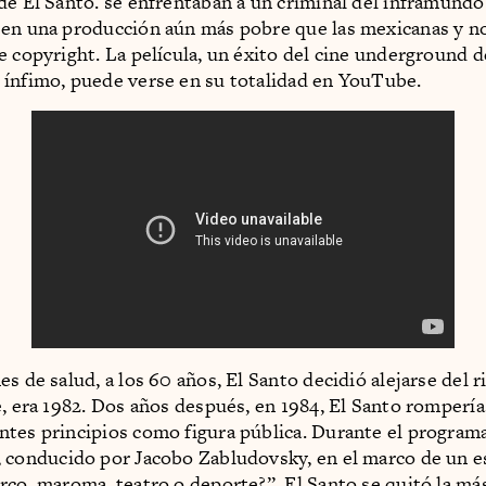
de El Santo. se enfrentaban a un criminal del inframundo 
en una producción aún más pobre que las mexicanas y n
e copyright. La película, un éxito del cine underground d
ínfimo, puede verse en su totalidad en YouTube.
s de salud, a los 60 años, El Santo decidió alejarse del r
e, era 1982. Dos años después, en 1984, El Santo romperí
tes principios como figura pública. Durante el program
, conducido por Jacobo Zabludovsky, en el marco de un e
rco, maroma, teatro o deporte?”, El Santo se quitó la má