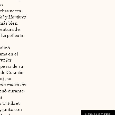
co
uchas veces,
Mal
y
Hombres
 más bien
ventura de
 La película
alizó
ama en el
ra las
pesar de su
oz de Guzmán
a), su
nto contra las
renó durante
os
 T. Fikret
, junto con
NEWSLETTER