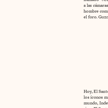
a las cámara
hombre común
el foro. Guz
Hoy, El Sant
los íconos m
mundo, Indep