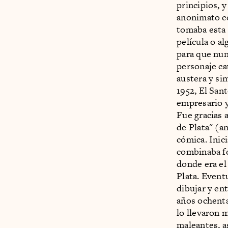
principios, 
anonimato c
tomaba esta 
película o al
para que nun
personaje cau
austera y si
1952, El San
empresario y
Fue gracias 
de Plata" (an
cómica. Inic
combinaba fo
donde era e
Plata. Event
dibujar y en
años ochenta.
lo llevaron 
maleantes, a