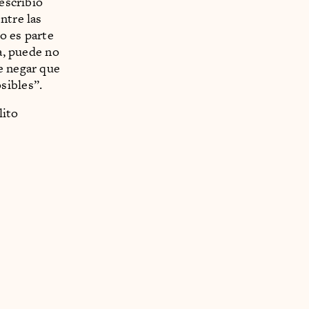
 escribió
ntre las
o es parte
ra, puede no
e negar que
sibles”.
lito