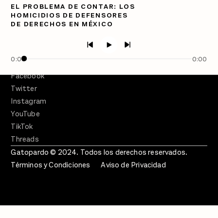
EL PROBLEMA DE CONTAR: LOS
PÓDCASTS
HOMICIDIOS DE DEFENSORES
Semanario Gatopardo
DE DERECHOS EN MÉXICO
En Qué Momento
Crecer en Distopía
0:00
0:00
SÍGUENOS
Facebook
Twitter
Instagram
YouTube
TikTok
Threads
Gatopardo © 2024. Todos los derechos reservados.
Términos y Condiciones
Aviso de Privacidad