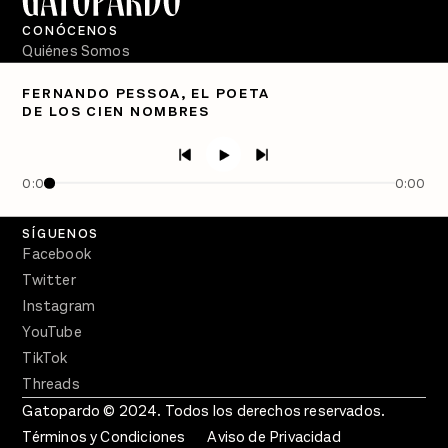
CONÓCENOS
Quiénes Somos
Directorio
FERNANDO PESSOA, EL POETA
DE LOS CIEN NOMBRES
PÓDCASTS
Semanario Gatopardo
En Qué Momento
0:00
0:00
Crecer en Distopía
SÍGUENOS
Facebook
Twitter
Instagram
YouTube
TikTok
Threads
Gatopardo © 2024. Todos los derechos reservados.
Términos y Condiciones
Aviso de Privacidad