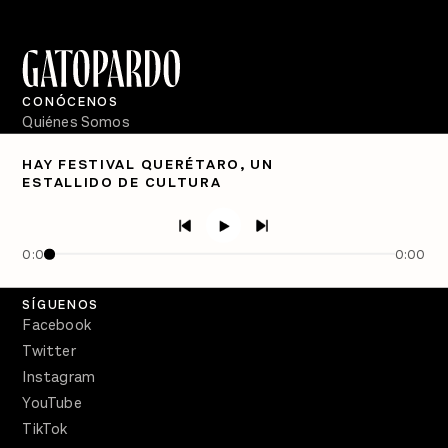
CONÓCENOS
Quiénes Somos
Directorio
HAY FESTIVAL QUERÉTARO, UN
ESTALLIDO DE CULTURA
PÓDCASTS
Semanario Gatopardo
En Qué Momento
0:00
0:00
Crecer en Distopía
SÍGUENOS
Facebook
Twitter
Instagram
YouTube
TikTok