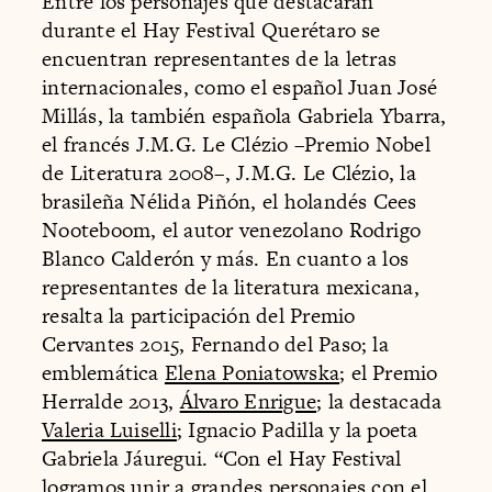
Entre los personajes que destacarán
durante el Hay Festival Querétaro se
encuentran representantes de la letras
internacionales, como el español Juan José
Millás, la también española Gabriela Ybarra,
el francés J.M.G. Le Clézio –Premio Nobel
de Literatura 2008–, J.M.G. Le Clézio, la
brasileña Nélida Piñón, el holandés Cees
Nooteboom, el autor venezolano Rodrigo
Blanco Calderón y más. En cuanto a los
representantes de la literatura mexicana,
resalta la participación del Premio
Cervantes 2015, Fernando del Paso; la
emblemática
Elena Poniatowska
; el Premio
Herralde 2013,
Álvaro Enrigue
; la destacada
Valeria Luiselli
; Ignacio Padilla y la poeta
Gabriela Jáuregui. “Con el Hay Festival
logramos unir a grandes personajes con el