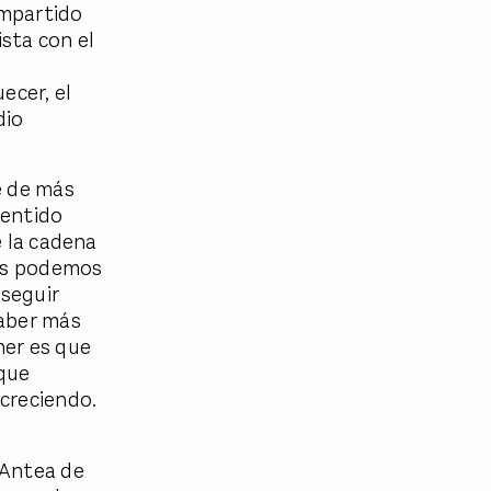
ompartido
sta con el
ecer, el
dio
é de más
sentido
e la cadena
ros podemos
 seguir
haber más
ner es que
 que
 creciendo.
 Antea de