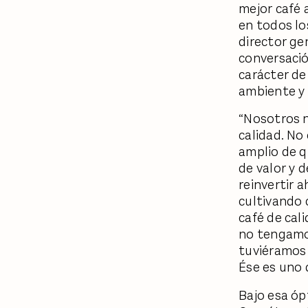
mejor café 
en todos lo
director ge
conversació
carácter de
ambiente y
“Nosotros n
calidad. No
amplio de qu
de valor y 
reinvertir a
cultivando 
café de cal
no tengamos
tuviéramos 
Ése es uno 
Bajo esa óp