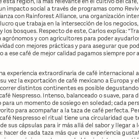
e esta región, la más relevante en el cultivo del café
un impacto social a través de programas como Reviv
lianza con Rainforest Alliance, una organización inte
 lucro que trabaja en la intersección de los negocios,
 y los bosques. Respecto de este, Carlos explica: “T
 agrónomos y con agricultores para poder ayudarlo
vidad con mejores prácticas y para asegurar que p
o a ese café de mejor calidad pagamos siempre por a
 una experiencia extraordinaria de café internacional 
 su vez la exportación de café mexicano a Europa y el
correr distintos continentes es posible degustando
café Nespresso. Intenso, balanceado o suave, para d
o para un momento de sosiego en soledad; cada per
avorito para acompañar a la taza de café perfecta. P
 café Nespresso el ritual tiene una circularidad que 
 de sus cápsulas para ir más allá del sabor y llegar a 
vo: hacer de cada taza más que una experiencia gusta