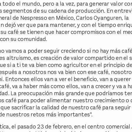
a todo el mundo, pero a la vez, para generar valor c
s segmentos de su cadena de producción. En entrevi
neral de Nespresso en México, Carlos Oyanguren, la
n dejó ver que para mantener, y con el tiempo enriqu
 su café se tienen que hacer compromisos con el me
 con su comunidad.
o vamos a poder seguir creciendo si no hay más caf
 es altruismo, es creación de valor compartido en el 
e si a ti te va bien como agricultor en el principio d
después a nosotros nos va bien con ese café, nosot
hí. Entonces ellos van a ver el beneficio, van a querer
café, va a haber más como ellos, van a crecer y va a 
idad. La preocupación más grande que podríamos te
 café para poder alimentar nuestro crecimiento o
que sacrificar la calidad de nuestro café para seguir
de nuestros retos más importantes”.
tica, el pasado 23 de febrero, en el centro comercial