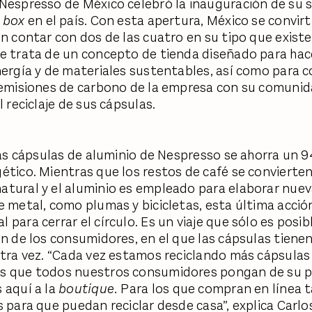
Nespresso de México celebró la inauguración de su
n box
en el país. Con esta apertura, México se convirt
en contar con dos de las cuatro en su tipo que exist
e trata de un concepto de tienda diseñado para hace
nergía y de materiales sustentables, así como para c
 emisiones de carbono de la empresa con su comunid
l reciclaje de sus cápsulas.
 las cápsulas de aluminio de Nespresso se ahorra un 
ético. Mientras que los restos de café se convierte
tural y el aluminio es empleado para elaborar nuev
e metal, como plumas y bicicletas, esta última acció
para cerrar el círculo. Es un viaje que sólo es posib
ón de los consumidores, en el que las cápsulas tiene
otra vez. “Cada vez estamos reciclando más cápsulas
s que todos nuestros consumidores pongan de su p
 aquí a la
boutique.
Para los que compran en línea 
s para que puedan reciclar desde casa”, explica Carlo