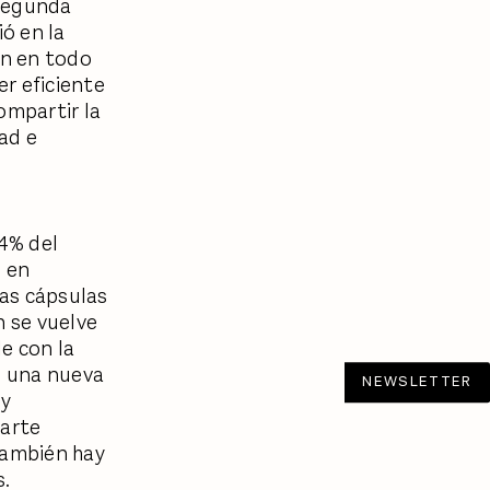
 segunda
ió en la
en en todo
r eficiente
ompartir la
ad e
94% del
n en
as cápsulas
n se vuelve
le con la
n una nueva
NEWSLETTER
 y
arte
también hay
s.