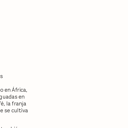
es
 en África,
Aguadas en
, la franja
e se cultiva