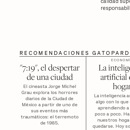
calidad sup
responsabil
RECOMENDACIONES GATOPAR
ECONOM
"7:19", el despertar
La inteli
de una ciudad
artificial
hoga
El cineasta Jorge Michel
Grau explora los horrores
La inteligencia ar
diarios de la Ciudad de
algo con lo qu
México a partir de uno de
aprendiendo a 
sus eventos más
poco a poco. Ha
traumáticos: el terremoto
nuestros hoga
de 1985.
quedarse. Hoy s