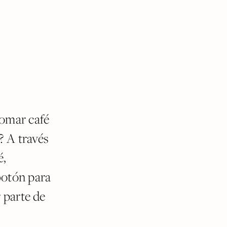
tomar café
? A través
é,
botón para
 parte de