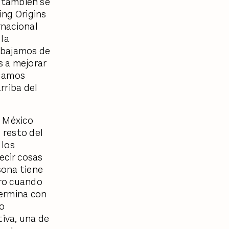
, también se
ing Origins
rnacional
 la
rabajamos de
s a mejorar
odamos
rriba del
a México
 resto del
 los
ecir cosas
sona tiene
ero cuando
termina con
lo
tiva, una de