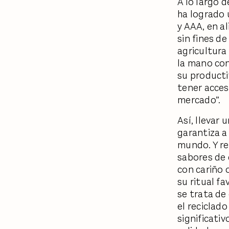
A lo largo d
ha logrado 
y AAA, en a
sin fines de
agricultura
la mano con
su producti
tener acces
mercado”.
Así, llevar
garantiza a
mundo. Y re
sabores de 
con cariño 
su ritual f
se trata de
el reciclado
significati