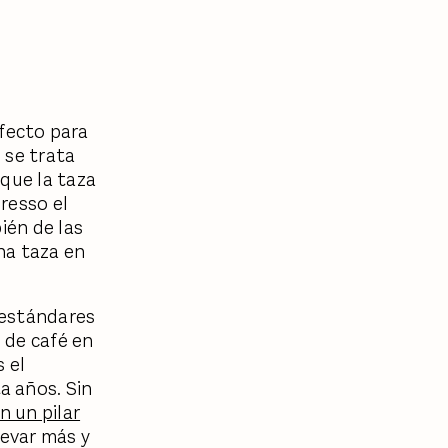
rfecto para
 se trata
 que la taza
resso el
ién de las
na taza en
 estándares
n de café en
 el
a años. Sin
n un pilar
levar más y