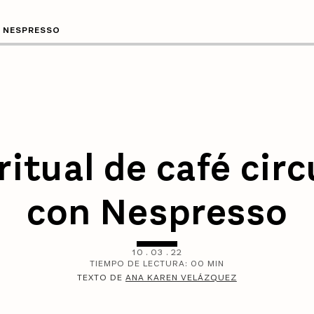
N NESPRESSO
ritual de café circ
con Nespresso
10
.
03
.
22
TIEMPO DE LECTURA:
00
MIN
TEXTO DE
ANA KAREN VELÁZQUEZ