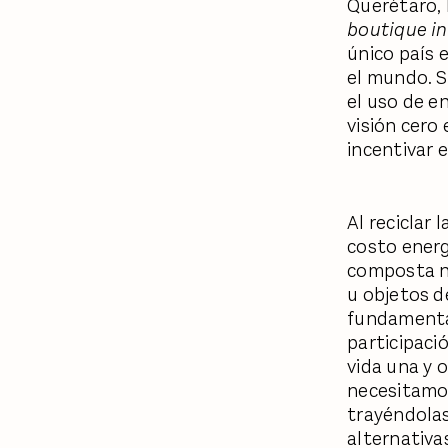
Querétaro, 
boutique i
único país 
el mundo. S
el uso de e
visión cero
incentivar e
Al reciclar
costo energ
composta na
u objetos d
fundamental 
participaci
vida una y 
necesitamo
trayéndolas
alternativa