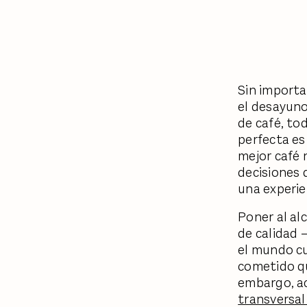
Sin importar
el desayuno
de café, to
perfecta es
mejor café 
decisiones 
una experien
Poner al al
de calidad 
el mundo cu
cometido qu
embargo, 
transversal