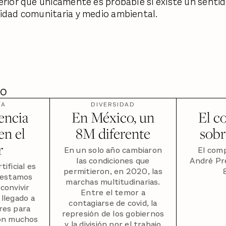
erior que únicamente es probable si existe un senti
idad comunitaria y medio ambiental.
DO
ÍA
DIVERSIDAD
gencia
En México, un
El c
 en el
8M diferente
sobr
r
En un solo año cambiaron
El com
las condiciones que
André Pre
tificial es
permitieron, en 2020, las
e estamos
marchas multitudinarias.
convivir
Entre el temor a
 llegado a
contagiarse de covid, la
res para
represión de los gobiernos
on muchos
y la división por el trabajo