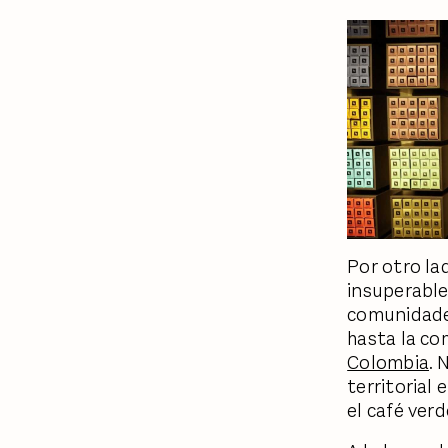
Por otro la
insuperable
comunidades
hasta la co
Colombia
. 
territorial 
el café verd