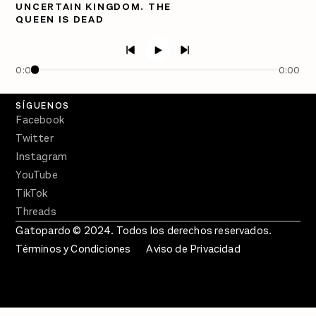
UNCERTAIN KINGDOM. THE
QUEEN IS DEAD
PÓDCASTS
Semanario Gatopardo
En Qué Momento
0:00
0:00
Crecer en Distopía
SÍGUENOS
Facebook
Twitter
Instagram
YouTube
TikTok
Threads
Gatopardo © 2024. Todos los derechos reservados.
Términos y Condiciones
Aviso de Privacidad