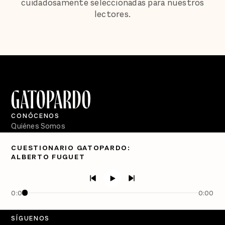
cuidadosamente seleccionadas para nuestros
lectores.
CONÓCENOS
Quiénes Somos
Directorio
CUESTIONARIO GATOPARDO:
ALBERTO FUGUET
PÓDCASTS
Semanario Gatopardo
En Qué Momento
0:00
0:00
Crecer en Distopía
SÍGUENOS