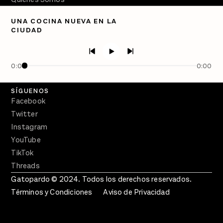
Directorio
UNA COCINA NUEVA EN LA
CIUDAD
PÓDCASTS
Semanario Gatopardo
En Qué Momento
0:00
0:00
Crecer en Distopía
SÍGUENOS
Facebook
Twitter
Instagram
YouTube
TikTok
Threads
Gatopardo © 2024. Todos los derechos reservados.
Términos y Condiciones
Aviso de Privacidad